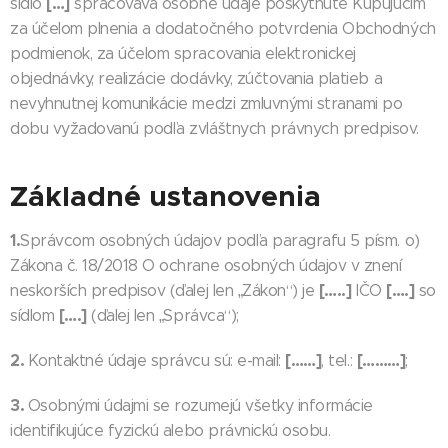
[…]
sídlo
spracováva osobné údaje poskytnuté Kupujúcim
za účelom plnenia a dodatočného potvrdenia Obchodných
podmienok, za účelom spracovania elektronickej
objednávky, realizácie dodávky, zúčtovania platieb a
nevyhnutnej komunikácie medzi zmluvnými stranami po
dobu vyžadovanú podľa zvláštnych právnych predpisov.
Základné ustanovenia
1.
Správcom osobných údajov podľa paragrafu 5 písm. o)
Zákona č. 18/2018 O ochrane osobných údajov v znení
[…..]
[….]
neskorších predpisov (ďalej len „Zákon“) je
IČO
so
[….]
sídlom
(ďalej len „Správca“);
2.
[……]
[………]
Kontaktné údaje správcu sú: e-mail:
, tel.:
;
3.
Osobnými údajmi se rozumejú všetky informácie
identifikujúce fyzickú alebo právnickú osobu.