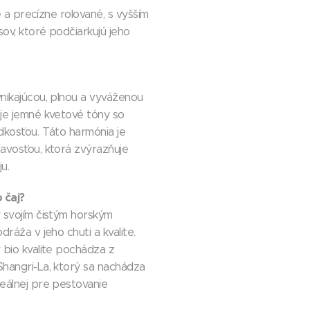
vé a precízne rolované, s vyšším
ov, ktoré podčiarkujú jeho
nikajúcou, plnou a vyváženou
je jemné kvetové tóny so
dkosťou. Táto harmónia je
avosťou, ktorá zvýrazňuje
u.
 čaj?
 svojím čistým horským
dráža v jeho chuti a kvalite.
 bio kvalite pochádza z
hangri-La, ktorý sa nachádza
eálnej pre pestovanie