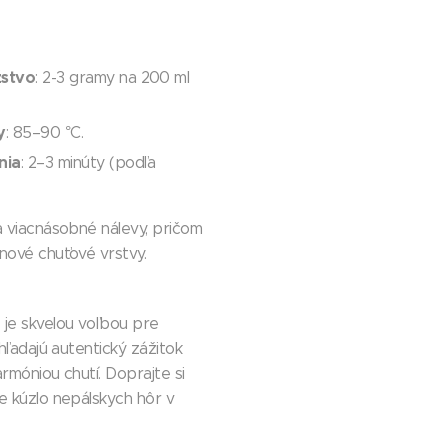
stvo
: 2-3 gramy na 200 ml
y
: 85–90 °C.
nia
: 2–3 minúty (podľa
na viacnásobné nálevy, pričom
 nové chuťové vrstvy.
 je skvelou voľbou pre
 hľadajú autentický zážitok
armóniou chutí. Doprajte si
te kúzlo nepálskych hôr v