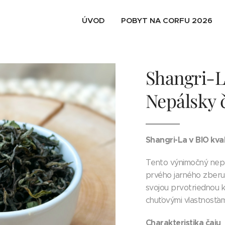
ÚVOD
POBYT NA CORFU 2026
Shangri-L
Nepálsky č
Shangri-La v BIO kval
Tento výnimočný nepá
prvého jarného zberu F
svojou prvotriednou k
chuťovými vlastnosťam
Charakteristika čaju