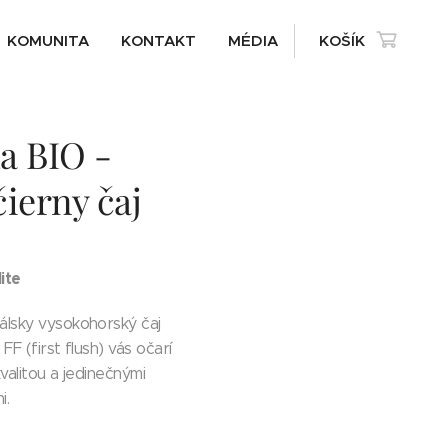
KOMUNITA
KONTAKT
MÉDIA
KOŠÍK
a BIO -
ierny čaj
ite
lsky vysokohorský čaj
F (first flush) vás očarí
valitou a jedinečnými
i.