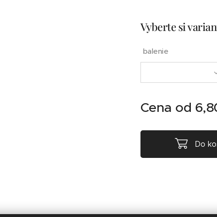
Vyberte si varian
balenie
Cena od
6,8
Do ko