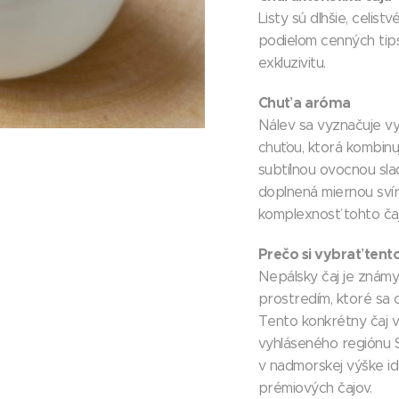
Listy sú dlhšie, celist
podielom cenných tips
exkluzivitu.
Chuť a aróma
Nálev sa vyznačuje vy
chuťou, ktorá kombinu
subtílnou ovocnou sla
doplnená miernou svír
komplexnosť tohto čaj
Prečo si vybrať tento
Nepálsky čaj je známy
prostredím, ktoré sa o
Tento konkrétny čaj v
vyhláseného regiónu S
v nadmorskej výške id
prémiových čajov.