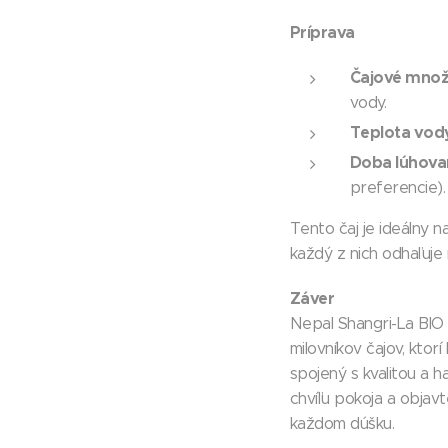
Príprava
Čajové množ
vody.
Teplota vod
Doba lúhova
preferencie).
Tento čaj je ideálny 
každý z nich odhaľuje
Záver
Nepal Shangri-La BIO
milovníkov čajov, ktorí
spojený s kvalitou a h
chvíľu pokoja a objav
každom dúšku.