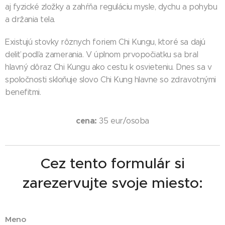
aj fyzické zložky a zahŕňa reguláciu mysle, dychu a pohybu
a držania tela.
Existujú stovky rôznych foriem Chi Kungu, ktoré sa dajú
deliť podľa zamerania. V úplnom prvopočiatku sa bral
hlavný dôraz Chi Kungu ako cestu k osvieteniu. Dnes sa v
spoločnosti skloňuje slovo Chi Kung hlavne so zdravotnými
benefitmi.
cena:
35 eur/osoba
Cez tento formulár si
zarezervujte svoje miesto:
Meno