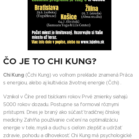
ČO JE TO CHI
KUNG?
Chi Kung
(Čchi Kung) vo voľnom preklade znamená Práca
s energiou, alebo aj kultivácia životnej energie (Čchi) .
Vznikol v Číne pred tisíckami rokov. Prvé zmienky siahajú
5000 rokov dozadu. Postupne sa formoval rôznymi
prístupmi. Dnes je braný ako súčasť tradičnej čínskej
medicíny. Zahŕňa používanie cvičení na optimalizáciu
energie v tele, mysli a duchu s cieľom zlepšiť a udržať
zdravie, pohodu a dlhovekosť. Chi Kung má psychologické