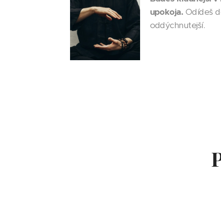
upokoja.
Odídeš d
oddýchnutejší.
P