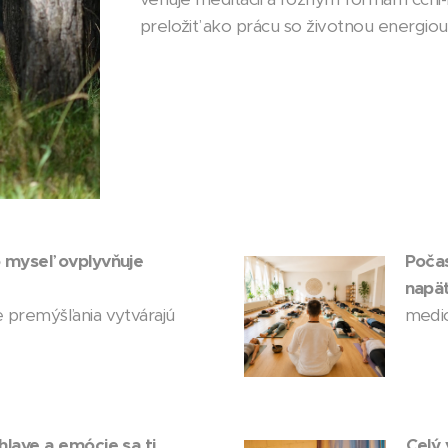
preložiť ako prácu so životnou energiou 
o myseľ ovplyvňuje
Počas
napät
 premýšľania vytvárajú
medic
hlave a emócie sa ti
Celý