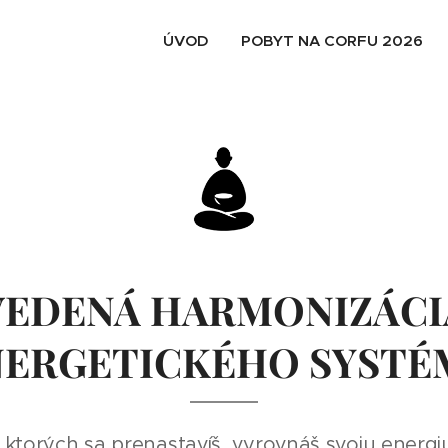
ÚVOD
POBYT NA CORFU 2026
VEDENÁ HARMONIZÁCI
NERGETICKÉHO SYSTÉ
ktorých sa prenastavíš, vyrovnáš svoju energiu 