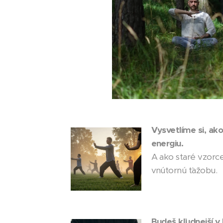
Vysvetlíme si, ak
energiu.
A ako staré vzorce
vnútornú ťažobu.
Budeš kľudnejší v 