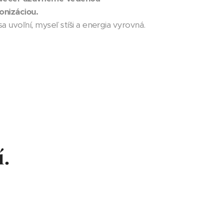
onizáciou.
sa uvoľní, myseľ stíši a energia vyrovná.
í.