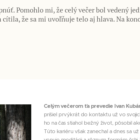
núť. Pomohlo mi, že celý večer bol vedený je
cítila, že sa mi uvoľňuje telo aj hlava. Na kon
Celým večerom ťa prevedie Ivan Kubá
prišiel prvýkrát do kontaktu už vo svoji
ho na čas stiahol bežný život, pôsobil 
Túto kariéru však zanechal a dnes sa už
venuje meditácii a rôznym formám čch