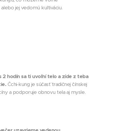
alebo jej vedomú kultiváciu.
 2 hodín sa ti uvoľní telo a zíde z teba
ie.
Čchi-kung je súčasť tradičnej čínskej
íny a podporuje obnovu tela aj mysle.
 večer uzavrieme vedenou