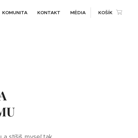
KOMUNITA
KONTAKT
MÉDIA
KOŠÍK
A
MU
a stíšiš myseľ tak,