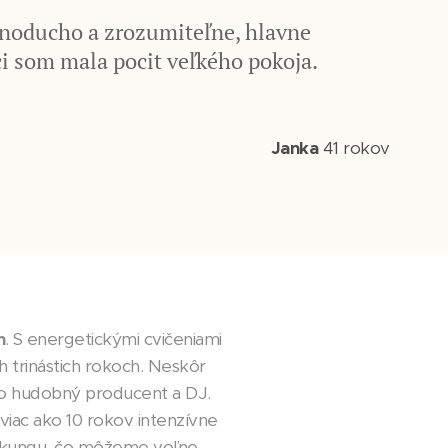
dnoducho a zrozumiteľne, hlavne
ci som mala pocit veľkého pokoja.
Janka
41 rokov
n
. S energetickými cvičeniami
ch trinástich rokoch. Neskôr
ako hudobný producent a DJ.
 viac ako 10 rokov intenzívne
i-kungu, čo môžeme voľne