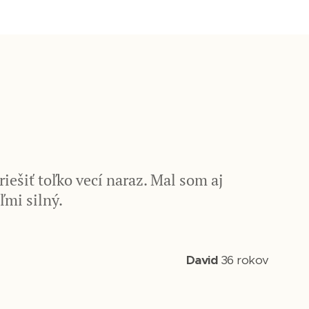

iešiť toľko vecí naraz. Mal som aj
ľmi silný.
David
36 rokov