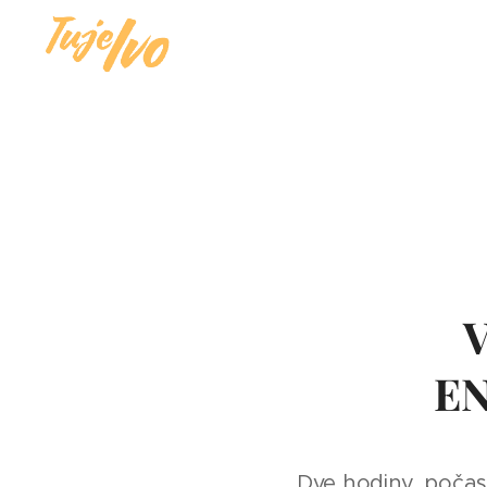
E
Dve hodiny, počas 