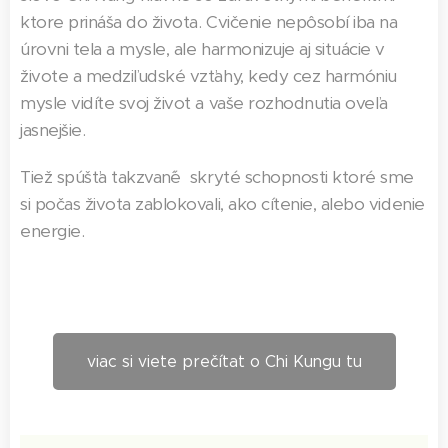
ktore prináša do života. Cvičenie nepôsobí iba na
úrovni tela a mysle, ale harmonizuje aj situácie v
živote a medziľudské vzťahy, kedy cez harmóniu
mysle vidíte svoj život a vaše rozhodnutia oveľa
jasnejšie.
Tiež spúšťa takzvan´é skryté schopnosti ktoré sme
si počas života zablokovali, ako cítenie, alebo videnie
energie.
viac si viete prečítat o Chi Kungu tu