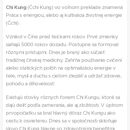
Chi Kung
(Čchi Kung) vo voľnom preklade znamená
Práca s energiou, alebo aj kultivácia životnej energie
(Čchi) .
Vznikol v Číne pred tisíckami rokov. Prvé zmienky
siahajú 5000 rokov dozadu. Postupne sa formoval
rôznymi prístupmi. Dnes je braný ako súčasť
tradičnej čínskej medicíny. Zahŕňa používanie cvičení
alebo statických polôh na optimalizáciu energie v
tele, mysli a duchu s cieľom zlepšiť a udržať zdravie,
pohodu a dlhovekosť.
Existujú stovky rôznych foriem Chi Kungu, ktoré sa
dajú deliť podľa zamerania, ale aj zložitosti. V úplnom
prvopočiatku sa bral hlavný dôraz Chi Kungu ako
cestu k osvieteniu. Dnes sa v spoločnosti skloňuje
slovo Chi Kung hlavne so zdravotnými benefitmi