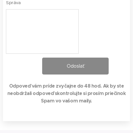
Správa
Odoslať
Odpoveď vám príde zvyčajne do 48 hod. Ak by ste
neobdržali odpoveď skontrolujte si prosím priečinok
Spam vo vašom maily.