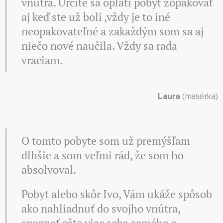
vnútra. Určite sa oplatí pobyt zopakovať
aj keď ste už boli ,vždy je to iné
neopakovateľné a zakaždým som sa aj
niečo nové naučila. Vždy sa rada
vraciam.
Laura
(masérka)
O tomto pobyte som už premýšľam
dlhšie a som veľmi rád, že som ho
absolvoval.
Pobyt alebo skôr Ivo, Vám ukáže spôsob
ako nahliadnuť do svojho vnútra,
spoznať ešte viac seba samého a