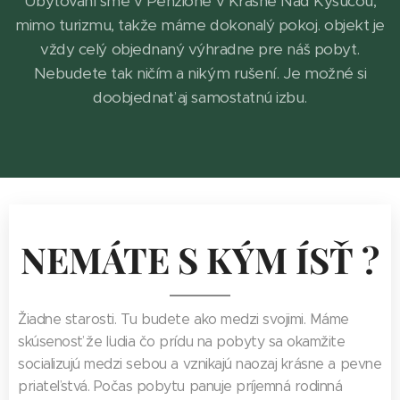
Ubytovaní sme v Penzióne v Krásne Nad Kysucou,
mimo turizmu, takže máme dokonalý pokoj. objekt je
vždy celý objednaný výhradne pre náš pobyt.
Nebudete tak ničím a nikým rušení. Je možné si
doobjednať aj samostatnú izbu.
NEMÁTE S KÝM ÍSŤ ?
Žiadne starosti. Tu budete ako medzi svojimi. Máme
skúsenosť že ľudia čo prídu na pobyty sa okamžite
socializujú medzi sebou a vznikajú naozaj krásne a pevne
priateľstvá. Počas pobytu panuje príjemná rodinná