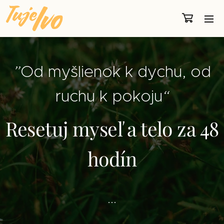
”
Od myšlienok k dychu, od
ruchu k pokoju
“
Resetuj myseľ a telo za 48
hodín
...