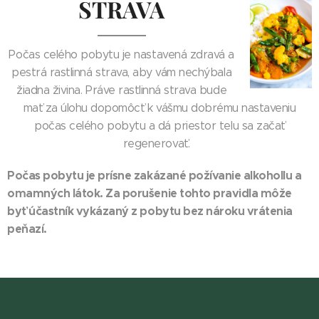
STRAVA
Počas celého pobytu je nastavená zdravá a
pestrá rastlinná strava, aby vám nechýbala
žiadna živina. Práve rastlinná strava bude
mať za úlohu dopomôcť k vášmu dobrému nastaveniu
počas celého pobytu a dá priestor telu sa začať
regenerovať.
Počas pobytu je prísne zakázané požívanie alkohollu a
omamných látok. Za porušenie tohto pravidla môže
byť účastník vykázaný z pobytu bez nároku vrátenia
peňazí.