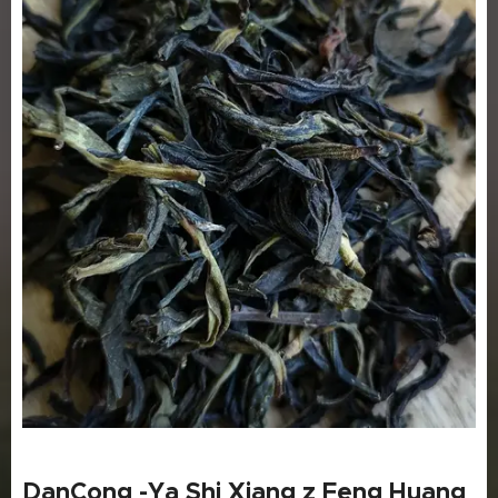
DanCong -Ya Shi Xiang z Feng Huang