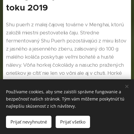
toku 2019
Shu puerh z malej čajovej továrne v Menghai, ktorú
založili miestni pestovatelia čaju. Stredne
fermentovaný Shu Puerh pozostávajúci z mixu listov
z jasného a jesenného zberu, zalisovaný do 100 g
malého koláča poskytuje veľmi bohaté a husté
nálevy. Vôňa horkej čokolády a nasucho pražených
orieškov je cítiť nie len vo vôni ale aj v chuti. Horké
tóny tmavej čokolády so sladkým pocitom v ústach.
Používame cookies, aby sme zaistili správne fungovanie a
Cena: 17 Eur / 100g koláč
bezpečnosť našich stránok. Tým vám môžeme poskytnúť tú
najlepšiu skúsenosť z ich návštevy.
Prijať nevyhnutné
Prijať všetko