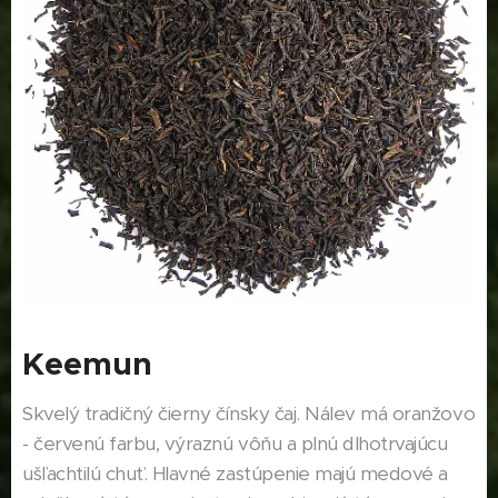
Keemun
Skvelý tradičný čierny čínsky čaj. Nálev má oranžovo
- červenú farbu, výraznú vôňu a plnú dlhotrvajúcu
ušľachtilú chuť. Hlavné zastúpenie majú medové a