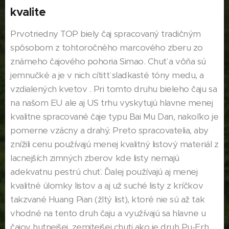
kvalite
Prvotriedny TOP biely čaj spracovaný tradičným
spôsobom z tohtoročného marcového zberu zo
známeho čajového pohoria Simao. Chuť a vôňa sú
jemnučké a je v nich cítitť sladkasté tóny medu, a
vzdialených kvetov . Pri tomto druhu bieleho čaju sa
na našom EU ale aj US trhu vyskytujú hlavne menej
kvalitne spracované čaje typu Bai Mu Dan, nakoľko je
pomerne vzácny a drahý. Preto spracovatelia, aby
znížili cenu používajú menej kvalitný listový materiál z
lacnejších zimných zberov kde listy nemajú
adekvatnu pestrú chuť. Ďalej používajú aj menej
kvalitné úlomky listov a aj už suché listy z kríčkov
takzvané Huang Pian (žltý list), ktoré nie sú až tak
vhodné na tento druh čaju a využívajú sa hlavne u
čajov hutnejšej, zemitejšej chuti ako je druh Pu-Erh.