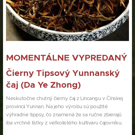
MOMENTÁLNE VYPREDANÝ
Čierny Tipsový Yunnanský
čaj (Da Ye Zhong)
Neskutočne chutný čierny čaj z Lincangu v Čínskej
provincii Yunnan. Na jeho výrobu sú použité
výhradne tippsy, čo znamená že sa ručne zbierajú
iba vrchné lístky z veľkolistého kultivaru čajovníku.