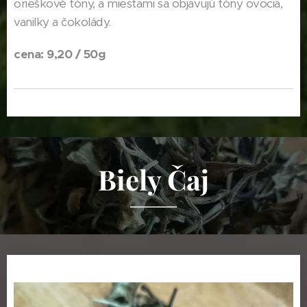
orieškové tóny, a miestami sa objavujú tóny ovocia,
vanilky a čokolády.
cena: 9,20 / 50g
Biely Čaj