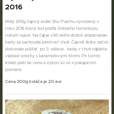
2016
Malý 200g čajový koláč Shu Puerhu vyrobený v
roku 2016 ktorý bol podľa čínskeho horoskopu
rokom opice. Na čaji je cítiť veľmi dobré skladovanie,
kedy sa zachovala pestrosť chuti. Čajové lístky začnú
dokonale púšťať po 3. náleve, kedy v chuti nájdete
vlašské orechy s karamelovými tónmi. Pri tomto
koláči platí že cena a výkon sú vo vynikajúcom
pomere.
Cena 200g koláča je 20 eur