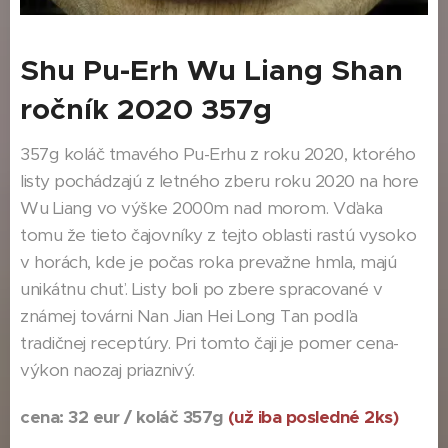
Shu Pu-Erh Wu Liang Shan
ročník 2020 357g
357g koláč tmavého Pu-Erhu z roku 2020, ktorého
listy pochádzajú z letného zberu roku 2020 na hore
Wu Liang vo výške 2000m nad morom. Vďaka
tomu že tieto čajovníky z tejto oblasti rastú vysoko
v horách, kde je počas roka prevažne hmla, majú
unikátnu chuť. Listy boli po zbere spracované v
známej továrni Nan Jian Hei Long Tan podľa
tradičnej receptúry. Pri tomto čaji je pomer cena-
výkon naozaj priaznivý.
cena: 32 eur / koláč 357g
(už iba posledné 2ks)