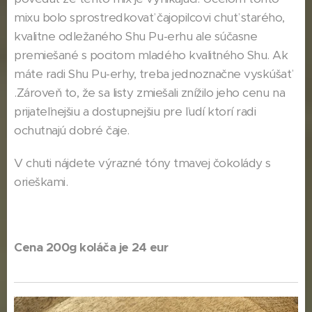
mixu bolo sprostredkovať čajopilcovi chuť starého,
kvalitne odležaného Shu Pu-erhu ale súčasne
premiešané s pocitom mladého kvalitného Shu. Ak
máte radi Shu Pu-erhy, treba jednoznačne vyskúšať
.Zároveň to, že sa listy zmiešali znížilo jeho cenu na
prijateľnejšiu a dostupnejšiu pre ľudí ktorí radi
ochutnajú dobré čaje.
V chuti nájdete výrazné tóny tmavej čokolády s
orieškami.
Cena 200g koláča je 24 eur