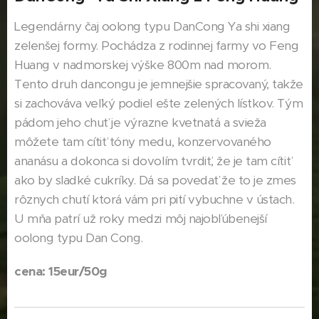
Legendárny čaj oolong typu DanCong Ya shi xiang
zelenšej formy. Pochádza z rodinnej farmy vo Feng
Huang v nadmorskej výške 800m nad morom.
Tento druh dancongu je jemnejšie spracovaný, takže
si zachováva veľký podiel ešte zelených lístkov. Tým
pádom jeho chuť je výrazne kvetnatá a svieža
môžete tam cítiť tóny medu, konzervovaného
ananásu a dokonca si dovolím tvrdiť, že je tam cítiť
ako by sladké cukríky. Dá sa povedať že to je zmes
rôznych chutí ktorá vám pri pití vybuchne v ústach.
U mňa patrí už roky medzi môj najobľúbenejší
oolong typu Dan Cong.
cena: 15eur/50g