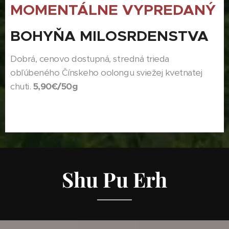
MOMENTÁLNE VYPREDANÝ
BOHYŇA MILOSRDENSTVA
Dobrá, cenovo dostupná, stredná trieda
obľúbeného Čínskeho oolongu sviežej kvetnatej
chuti.
5,90€/50g
Shu Pu Erh