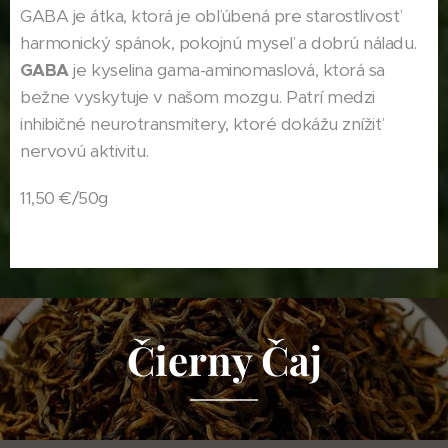
GABA je átka, ktorá je obľúbená pre starostlivosť
harmonický spánok, pokojnú myseľ a dobrú náladu.
GABA
je kyselina gama-aminomaslová, ktorá sa
bežne vyskytuje v našom mozgu. Patrí medzi
inhibičné neurotransmitery, ktoré dokážu znížiť
nervovú aktivitu.
11,50 €/50g
Čierny Čaj