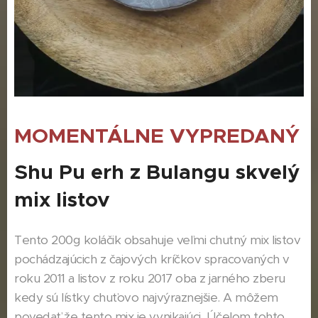
MOMENTÁLNE VYPREDANÝ
Shu Pu erh z Bulangu skvelý
mix listov
Tento 200g koláčik obsahuje veľmi chutný mix listov
pochádzajúcich z čajových kríčkov spracovaných v
roku 2011 a listov z roku 2017 oba z jarného zberu
kedy sú lístky chuťovo najvýraznejšie. A môžem
povedať že tento mix je vynikajúci. Účelom tohto