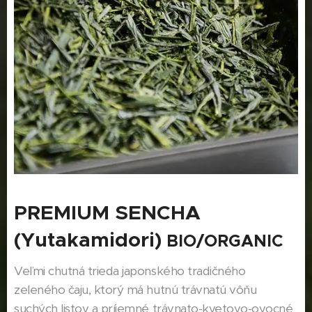
PREMIUM SENCHA
(Yutakamidori)
BIO/ORGANIC
Veľmi chutná trieda japonského tradičného
zeleného čaju, ktorý má hutnú trávnatú vôňu
suchých listov a príjemné trávnato-kvetovo-ovocné