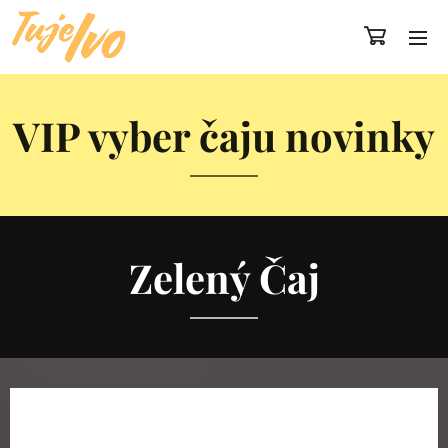
VIP vyber čaju novinky
Zelený Čaj