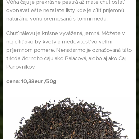
Vôňa čaju je prekrásne pestrá až máte chuť ostať
ovoniavať ešte nezaliate listy kde je cítiť príjemnú
naturálnu vôňu premiešanú s tónmi medu.
Chuť nálevu je krásne vyvážená, jemná. Môžete v
nej cítiť ako by kvety a medovitosť vo veľmi
príjemnom pomere. Nenadarmo je označovaná táto
trieda čierneho čaju ako Palácová, alebo aj ako Čaj
Panovníkov.
cena: 10,38eur /50g