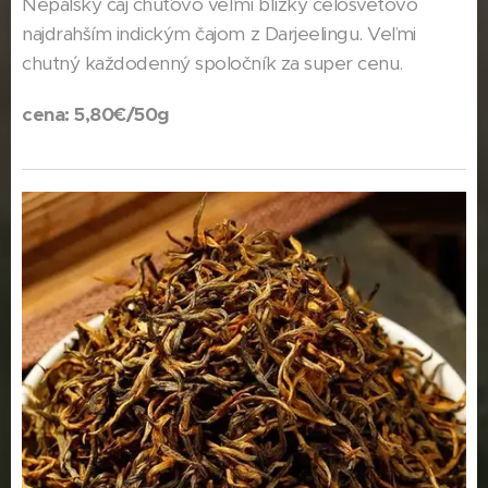
Nepálsky čaj chuťovo veľmi blízky celosvetovo
najdrahším indickým čajom z Darjeelingu.
Veľmi
chutný každodenný spoločník
za super cenu.
cena: 5,80€/50g