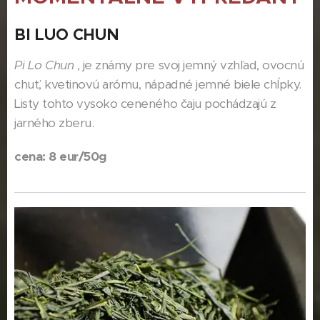
BI LUO CHUN
Pi Lo Chun
, je známy pre svoj jemný vzhľad, ovocnú
chuť, kvetinovú arómu, nápadné jemné biele chĺpky.
Listy tohto vysoko ceneného čaju pochádzajú z
jarného zberu.
cena: 8 eur/50g